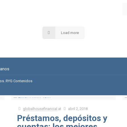
Load more
tanos
dos.
RYG Contenidos
globalhousefinancial
at
abril 2, 2018
Préstamos, depósitos y
cuentas: los mejores