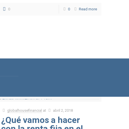
0
0
Read more
globalhousefinancial
at
abril 2, 2018
¿Qué vamos a hacer
con la renta fija en el