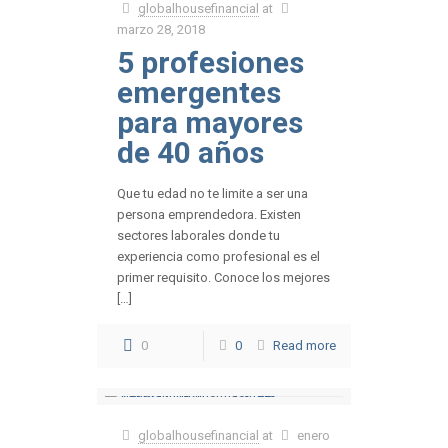
globalhousefinancial
at
marzo 28, 2018
5 profesiones
emergentes
para mayores
de 40 años
Que tu edad no te limite a ser una
persona emprendedora. Existen
sectores laborales donde tu
experiencia como profesional es el
primer requisito. Conoce los mejores
[…]
0
0
Read more
globalhousefinancial
at
enero