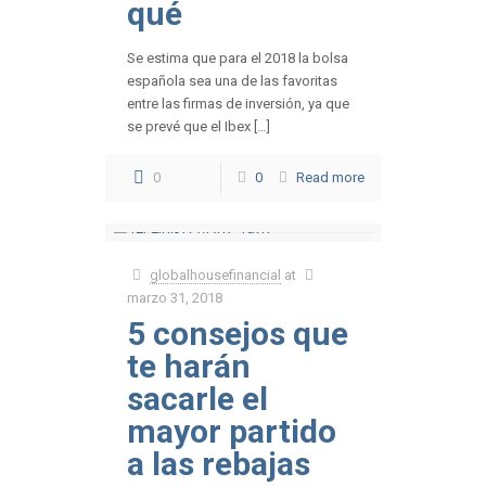
qué
Se estima que para el 2018 la bolsa
española sea una de las favoritas
entre las firmas de inversión, ya que
se prevé que el Ibex […]
0
0
Read more
globalhousefinancial
at
marzo 31, 2018
5 consejos que
te harán
sacarle el
mayor partido
a las rebajas