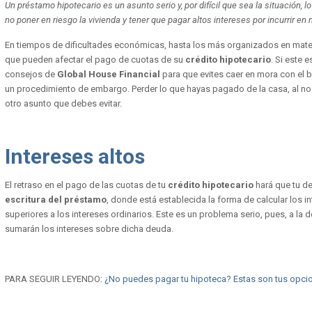
Un préstamo hipotecario es un asunto serio y, por difícil que sea la situación,
no poner en riesgo la vivienda y tener que pagar altos intereses por incurrir en
En tiempos de dificultades económicas, hasta los más organizados en mater
que pueden afectar el pago de cuotas de su
crédito hipotecario
. Si este 
consejos de
Global House Financial
para que evites caer en mora con el 
un procedimiento de embargo. Perder lo que hayas pagado de la casa, al n
otro asunto que debes evitar.
Intereses altos
El retraso en el pago de las cuotas de tu
crédito hipotecario
hará que tu de
escritura del préstamo
, donde está establecida la forma de calcular los 
superiores a los intereses ordinarios. Este es un problema serio, pues, a la
sumarán los intereses sobre dicha deuda.
PARA SEGUIR LEYENDO:
¿No puedes pagar tu hipoteca? Estas son tus opci