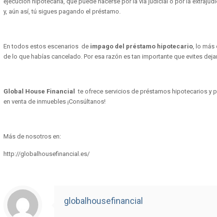
ejecución hipotecaria, que puede hacerse por la vía judicial o por la extraju
y, aún así, tú sigues pagando el préstamo.
En todos estos escenarios de
impago del préstamo hipotecario
, lo más
de lo que habías cancelado. Por esa razón es tan importante que evites dejar
Global House Financial
te ofrece servicios de préstamos hipotecarios y p
en venta de inmuebles ¡Consúltanos!
Más de nosotros en:
http://globalhousefinancial.es/
globalhousefinancial