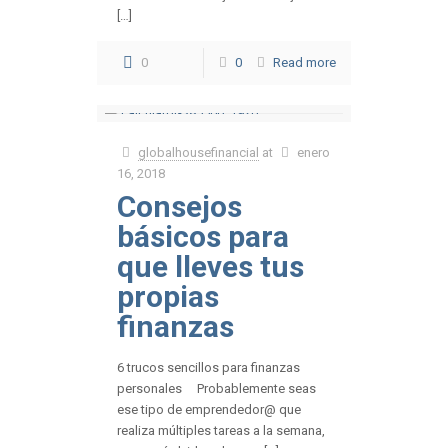
[…]
0
0
Read more
globalhousefinancial
at
enero
16, 2018
Consejos
básicos para
que lleves tus
propias
finanzas
6 trucos sencillos para finanzas
personales Probablemente seas
ese tipo de emprendedor@ que
realiza múltiples tareas a la semana,