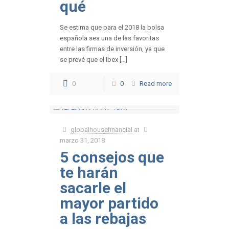
qué
Se estima que para el 2018 la bolsa
española sea una de las favoritas
entre las firmas de inversión, ya que
se prevé que el Ibex […]
0
0
Read more
globalhousefinancial
at
marzo 31, 2018
5 consejos que
te harán
sacarle el
mayor partido
a las rebajas